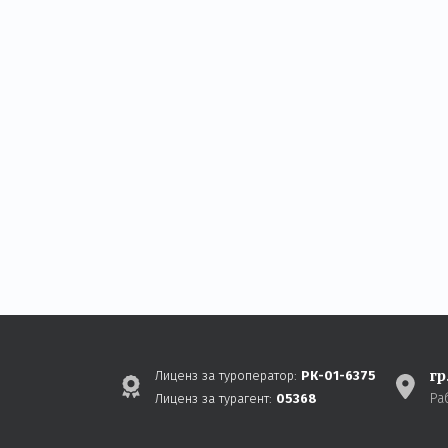
гр
Лиценз за туроператор:
РК-01-6375
Ра
Лиценз за турагент:
05368