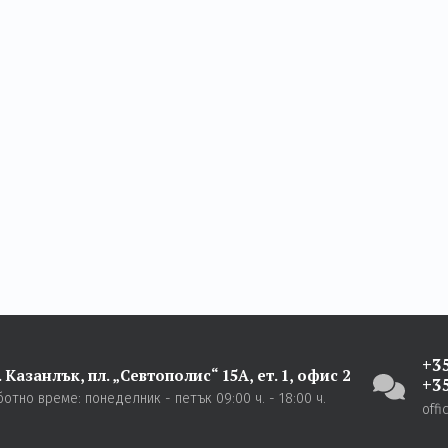
+3
. Казанлък,
пл. „Севтополис“ 15А,
ет. 1, офис 2
+3
ботно време:
понеделник - петък
09:00 ч. - 18:00 ч.
off