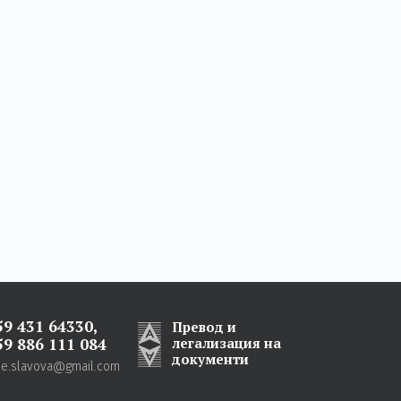
59 431 64330
,
Превод и
59 886 111 084
легализация на
документи
ice.slavova@gmail.com