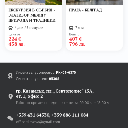
ЕКСКУРЗИЯ В СЪРБИЯ -
ПРАГА - БЕЛГРАД
ЗЛАТИБОР МЕЖДУ
ПРИРОДА И ТРАДИЦИИ
4 дни / 3 нощувки
7 дни
Цени от
Цени от
224
407
€
€
438
796
лв.
лв.
Лиценз за туроператор:
РК-01-6375
Лиценз за турагент:
05368
гр. Казанлък,
пл. „Севтополис“ 15А,
ет. 1, офис 2
Работно време:
понеделник - петък
09:00 ч. - 18:00 ч.
+359 431 64330
,
+359 886 111 084
office.slavova@gmail.com