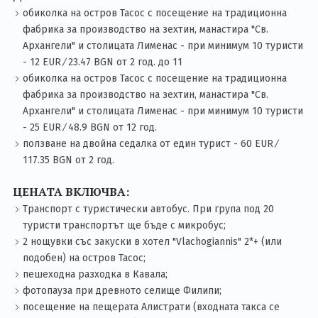
обиколка на остров Тасос с посещение на традиционна
фабрика за производство на зехтин, манастира "Св.
Архангели" и столицата Лименас - при минимум 10 туристи
- 12 EUR ∕ 23.47 BGN от 2 год. до 11
обиколка на остров Тасос с посещение на традиционна
фабрика за производство на зехтин, манастира "Св.
Архангели" и столицата Лименас - при минимум 10 туристи
- 25 EUR ∕ 48.9 BGN от 12 год.
ползване на двойна седалка от един турист - 60 EUR ∕
117.35 BGN от 2 год.
ЦЕНАТА ВКЛЮЧВА:
Транспорт с туристически автобус. При група под 20
туристи транспортът ще бъде с микробус;
2 нощувки със закуски в хотел "Vlachogiannis" 2*+ (или
подобен) на остров Тасос;
пешеходна разходка в Кавала;
фотопауза при древното селище Филипи;
посещение на пещерата Алистрати (входната такса се