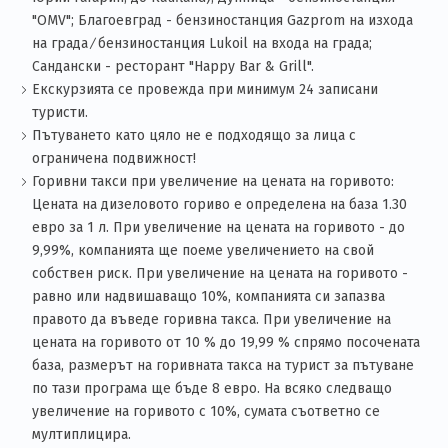
"OMV"; Благоевград - бензиностанция Gazprom на изхода
на града ∕ бензиностанция Lukoil на входа на града;
Сандански - ресторант "Happy Bar & Grill".
Екскурзията се провежда при минимум 24 записани
туристи.
Пътуването като цяло не е подходящо за лица с
ограничена подвижност!
Горивни такси при увеличение на цената на горивото:
Цената на дизеловото гориво е определена на база 1.30
eвро за 1 л. При увеличение на цената на горивото - до
9,99%, компанията ще поеме увеличението на свой
собствен риск. При увеличение на цената на горивото -
равно или надвишаващо 10%, компанията си запазва
правото да въведе горивна такса. При увеличение на
цената на горивото от 10 % до 19,99 % спрямо посочената
база, размерът на горивната такса на турист за пътуване
по тази програма ще бъде 8 евро. На всяко следващо
увеличение на горивото с 10%, сумата съответно се
мултиплицира.