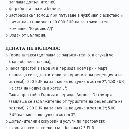
заплаща допълнително);
фериботни такси и билети;
Застраховка "Помощ при пътуване в чужбина" с асистанс и
лимит на отговорност 10 000 EUR на застрахователна
компания "Евроинс АД";
Водач от България.
ЦЕНАТА НЕ ВКЛЮЧВА:
Горивна такса (доплаща се задължително, в случай че
бъде обявена такава);
Такса престой в Гърция в периода Ноември - Март
(заплаща се задължително от туристите на рецепцията на
хотела!): 0.50 EUR на за стая на нощувка в хотел 2*; 1.50 EUR
на стая на нощувка в хотел 3*;
Такса престой в Гърция в периода Април - Октомври
(заплаща се задължително от туристите на рецепцията на
хотела!): 2.00 EUR на за стая на нощувка в хотел 2*; 5.00
EUR на стая на нощувка в хотел 3*;
Допълнителни екскурзии и услуги по програмата;
входни такси за крепостта в Кавала (2,5 EUR),