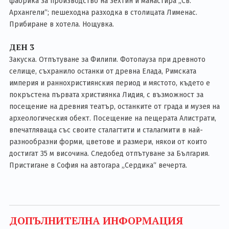
фабрика за производство на зехтин и манастира „Св.
Архангели“; пешеходна разходка в столицата Лименас.
Прибиране в хотела. Нощувка.
ДЕН 3
Закуска. Отпътуване за Филипи. Фотопауза при древното
селище, съхранило останки от древна Елада, Римската
империя и раннохристиянския период и мястото, където е
покръстена първата християнка Лидия, с възможност за
посещение на древния театър, останките от града и музея на
археологическия обект. Посещение на пещерата Алистрати,
впечатляваща със своите сталагтити и сталагмити в най-
разнообразни форми, цветове и размери, някои от които
достигат 35 м височина. Следобед отпътуване за България.
Пристигане в София на автогара „Сердика“ вечерта.
ДОПЪЛНИТЕЛНА ИНФОРМАЦИЯ