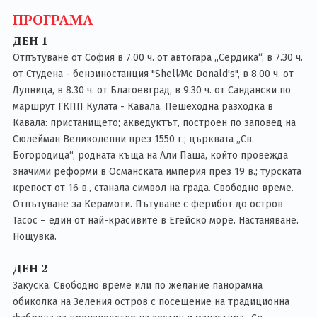
ПРОГРАМА
ДЕН 1
Отпътуване от София в 7.00 ч. от автогара „Сердика“, в 7.30 ч.
от Студена - бензиностанция "Shell∕Mc Donald's", в 8.00 ч. от
Дупница, в 8.30 ч. от Благоевград, в 9.30 ч. от Сандански по
маршрут ГКПП Кулата - Кавала. Пешеходна разходка в
Кавала: пристанището; акведуктът, построен по заповед на
Сюлейман Великолепни през 1550 г.; църквата „Св.
Богородица“, родната къща на Али Паша, който провежда
значими реформи в Османската империя през 19 в.; турската
крепост от 16 в., станала символ на града. Свободно време.
Отпътуване за Керамоти. Пътуване с ферибот до остров
Тасос – един от най-красивите в Егейско море. Настаняване.
Нощувка.
ДЕН 2
Закуска. Свободно време или по желание панорамна
обиколка на Зеления остров с посещение на традиционна