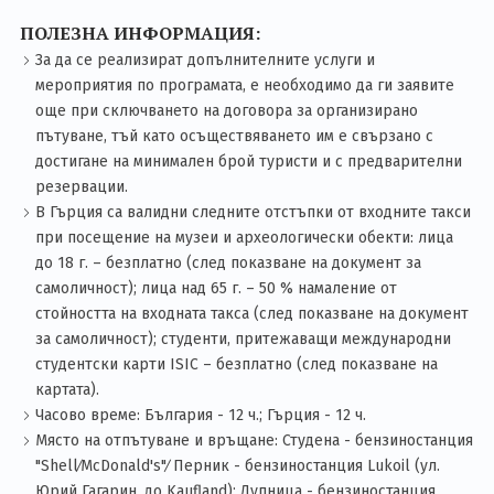
ПОЛЕЗНА ИНФОРМАЦИЯ:
За да се реализират допълнителните услуги и
мероприятия по програмата, е необходимо да ги заявите
още при сключването на договора за организирано
пътуване, тъй като осъществяването им е свързано с
достигане на минимален брой туристи и с предварителни
резервации.
В Гърция са валидни следните отстъпки от входните такси
при посещение на музеи и археологически обекти: лица
до 18 г. – безплатно (след показване на документ за
самоличност); лица над 65 г. – 50 % намаление от
стойността на входната такса (след показване на документ
за самоличност); студенти, притежаващи международни
студентски карти ISIC – безплатно (след показване на
картата).
Часово време: България - 12 ч.; Гърция - 12 ч.
Място на отпътуване и връщане: Студена - бензиностанция
"Shell∕McDonald's"∕ Перник - бензиностанция Lukoil (ул.
Юрий Гагарин, до Kaufland); Дупница - бензиностанция