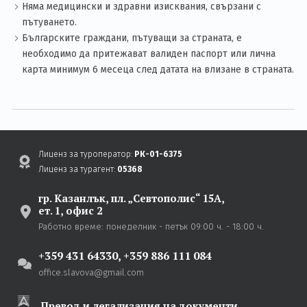
Няма медицински и здравни изисквания, свързани с
пътуването.
Българските граждани, пътуващи за страната, е
необходимо да притежават валиден паспорт или лична
карта минимум 6 месеца след датата на влизане в страната.
Лиценз за туроператор:
РК-01-6375
Лиценз за турагент:
05368
гр. Казанлък,
пл. „Севтополис“ 15А,
ет. 1, офис 2
Работно време:
понеделник - петък
09:00 ч. - 18:00 ч.
+359 431 64330
,
+359 886 111 084
office.slavova@gmail.com
Превод и легализация на документи