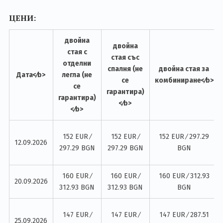
ЦЕНИ:
двойна
двойна
стая с
стая със
отделни
спалня (не
двойна стая за
Дата<∕b>
легла (не
се
комбиниране<∕b>
се
гарантира)
гарантира)
<∕b>
<∕b>
152 EUR ∕
152 EUR ∕
152 EUR ∕ 297.29
12.09.2026
297.29 BGN
297.29 BGN
BGN
160 EUR ∕
160 EUR ∕
160 EUR ∕ 312.93
20.09.2026
312.93 BGN
312.93 BGN
BGN
147 EUR ∕
147 EUR ∕
147 EUR ∕ 287.51
25.09.2026