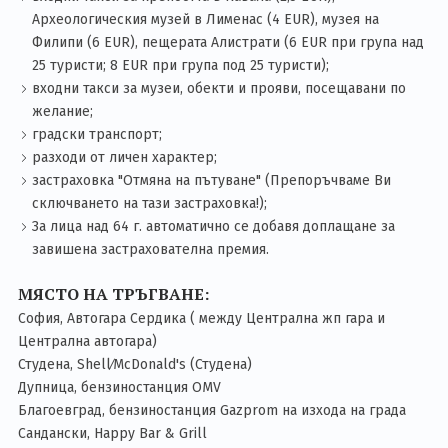
Археологическия музей в Лименас (4 EUR), музея на
Филипи (6 EUR), пещерата Алистрати (6 EUR при група над
25 туристи; 8 EUR при група под 25 туристи);
входни такси за музеи, обекти и прояви, посещавани по
желание;
градски транспорт;
разходи от личен характер;
застраховка "Отмяна на пътуване" (Препоръчваме Ви
сключването на тази застраховка!);
За лица над 64 г. автоматично се добавя доплащане за
завишена застрахователна премия.
МЯСТО НА ТРЪГВАНЕ:
София, Автогара Сердика ( между Централна жп гара и
Централна автогара)
Студена, Shell∕McDonald's (Студена)
Дупница, бензиностанция OMV
Благоевград, бензиностанция Gazprom на изхода на града
Сандански, Happy Bar & Grill