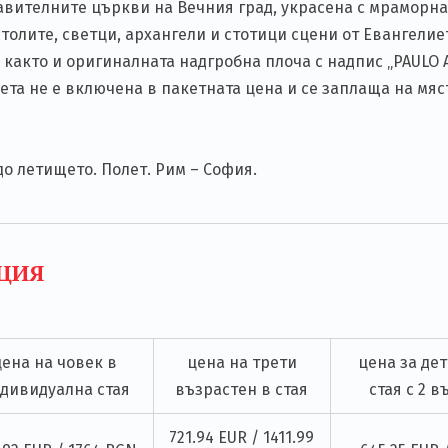
авителните църкви на Вечния град, украсена с мраморна
толите, светци, архангели и стотици сцени от Евангелие
н, както и оригиналната надгробна плоча с надпис „PAULO
лета не е включена в пакетната цена и се заплаща на мяс
до летището. Полет. Рим – София.
ЦИЯ
цена на човек в
цена на трети
цена за дете
дивидуална стая
възрастен в стая
стая с 2 
721.94 EUR / 1411.99