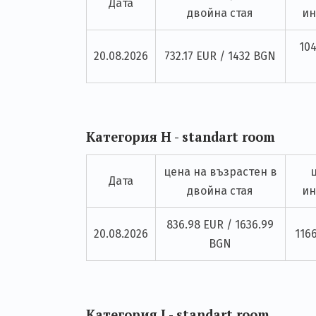
Дата
двойна стая
ин
104
20.08.2026
732.17 EUR / 1432 BGN
Категория H - standart room
цена на възрастен в
Дата
двойна стая
ин
836.98 EUR / 1636.99
20.08.2026
116
BGN
Категория J - standart room