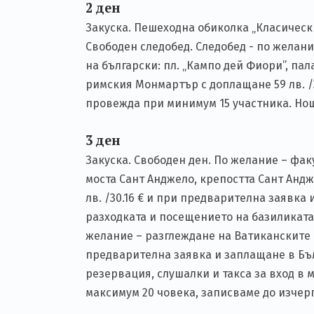
2 ден
Закуска. Пешеходна обиколка „Класически
Свободен следобед. Следобед - по желан
на български: пл. „Кампо дей Фиори”, па
римския Монмартър с доплащане 59 лв. /3
провежда при минимум 15 участника. Но
3 ден
Закуска. Свободен ден. По желание – фа
моста Сант Анджело, крепостта Сант Андже
лв. /30.16 € и при предварителна заявка
разходката и посещението на базиликата 
желание – разглеждане на Ватиканските муз
предварителна заявка и заплащане в Бълг
резервация, слушалки и такса за вход в 
максимум 20 човека, записваме до изчер