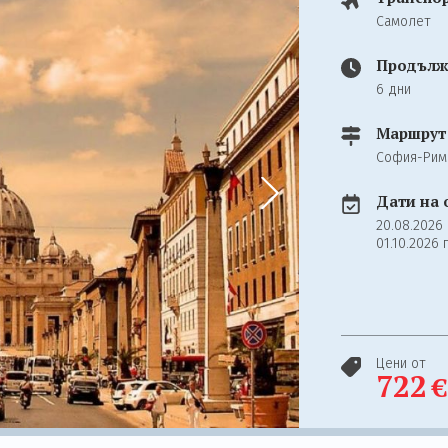
Самолет
Продълж
6 дни
Маршрут
София-Рим
Дати на 
20.08.2026
01.10.2026 
Цени от
722
€