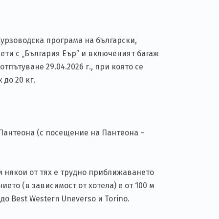
курзоводска програма на български,
Лети с „България Еър” и включеният багаж
отпътуване 29.04.2026 г., при която се
 до 20 кг.
 Пантеона (с посещение на Пантеона –
и някои от тях е трудно приближаването
ето (в зависимост от хотела) е от 100 м
до Best Western Uneverso и Torino.