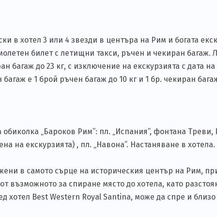
ки в хотел 3 или 4 звезди в центъра на Рим и богата екс
олетен билет с летищни такси, ръчен и чекиран багаж. 
ран багаж до 23 кг, с изключение на екскурзията с дата на 
багаж е 1 брой ръчен багаж до 10 кг и 1 бр. чекиран багаж
обиколка „Бароков Рим”: пл. „Испания”, фонтана Треви,
на на екскурзията) , пл. „Навона”. Настаняване в хотела.
ожени в самото сърце на историческия център на Рим, пр
т възможното за спиране място до хотела, като разстояни
 хотел Best Western Royal Santina, може да спре и близо 