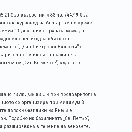
21 € за възрастни и 88 лв. /44,99 € за
ючва екскурзовод на български по време
нимум 10 участника. Групата може да
олудневна пешеходна обиколка с
ементе”, „Сан Пиетро ин Винколи” с
едварителна заявка и заплащане в
иптата на „Сан Клементе”, където се
щане 78 лв. /39.88 € и при предварителна
ението се организира при минимум 8
ите папски базилики на Рим и е
н. Подобно на базиликата „Св. Петър”,
 и разширявана в течение на вековете,