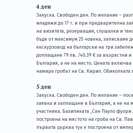
4 ден
Закуска. Свободен ден. По желание – разг
младежи до 17 г. и при предварителна за
на визитата, резервация, слушалки и так
бъде от максимум 25 човека, записваме 
екскурзовод на български на три забележ
доплащане 79 лв. /40.39 € за възрастни и
България, а не на място. Цената включва 
намира гробът на Св. Кирил. Обиколката
5 ден
Закуска. Свободен ден. По желание – пос
заявка и заплащане в България, а не на
участника. Базиликата „Сан Пауло фуори л
построена на мястото на гроба на Св. Па
първата църква тук е построена от импе