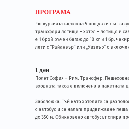
ПРОГРАМА
Екскурзията включва 5 нощувки със закус
трансфери летище – хотел – летище и сам
е 1 брой ръчен багаж до 10 кг и 1 бр. чеки
лети с “Райанеър” или „Уизеър“ с включен 
1 ден
Полет София – Рим. Трансфер. Пешеходна 
входната такса е включена в пакетната це
Забележка: Тъй като хотелите са разпол
с автобус и се налага придвижване пеша о
до 350 м. Обикновено автобусът спира пред