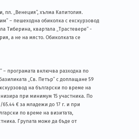
, пл. „Венеция”, хълма Капитолия.
Рим” – пешеходна обиколка с екскурзовод
ла Тиберина, квартала „Трастевере“ -
ия, а не на място. Обиколката се
“ – програмата включва разходка по
 базиликата „Св. Петър” с доплащане 59
екскурзовод на български по време на
анизира при минимум 15 участника. По
65.44 € за младежи до 17 г. и при
лгарски по време на визитата,
тника. Групата може да бъде от