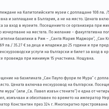
леждане на Капитолийските музеи с доплащане 108 лв. /55.
явка и заплащане в България, а не на място. Цената вкл
са за вход в музеите. Посещението се организира при ми
до изчерпване на местата. По жeлание – факултативна п
ителни базилики в Рим – „Санта Мария Маджоре”, „Сан Кл
 69 лв./ 35.27 € за деца и младежи до 25 години и при пр
екскурзоводски услуги на български и билет за вход в кр
 се провежда при минимум 15 участника. Нощувка.
ещение на базиликата „Сан Пауло фуори ле Мура” с допла
 място. Цената включва екскурзовод на български. Посещ
е мура” (или „Св. Павел извън стените”) е една от четир
вел, измъчван и обезглавен по времето на император Неро
ратор Константин през 324 г. Многократно престроявана