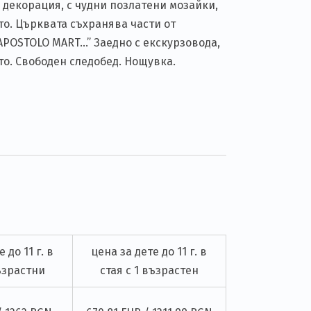
 декорация, с чудни позлатени мозайки,
то. Църквата съхранява части от
 APOSTOLO MART…” Заедно с екскурзовода,
то. Свободен следобед. Нощувка.
 до 11 г. в
цена за дете до 11 г. в
възрастни
стая с 1 възрастен