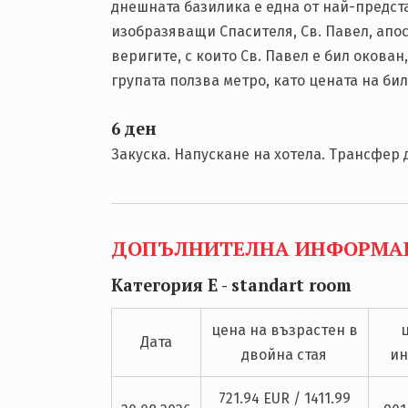
днешната базилика е една от най-предст
изобразяващи Спасителя, Св. Павел, апос
веригите, с които Св. Павел е бил окова
групата ползва метро, като цената на би
6 ден
Закуска. Напускане на хотела. Трансфер 
ДОПЪЛНИТЕЛНА ИНФОРМА
Категория E - standart room
цена на възрастен в
Дата
двойна стая
ин
721.94 EUR / 1411.99