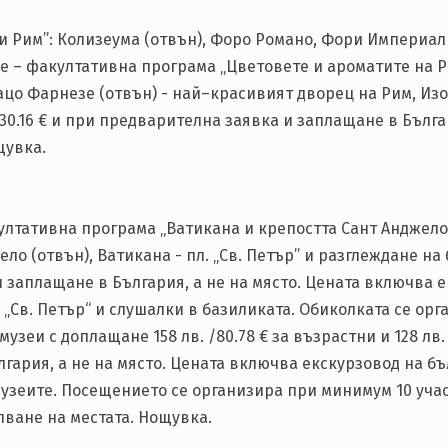
 Рим”: Колизеума (отвън), Форо Романо, Фори Империали
ие – факултативна програма „Цветовете и ароматите на 
лацо Фарнезе (отвън) - най–красивият дворец на Рим, Изо
0.16 € и при предварителна заявка и заплащане в Българ
щувка.
култативна програма „Ватикана и крепостта Сант Анджело
ло (отвън), Ватикана - пл. „Св. Петър” и разглеждане на
 и заплащане в България, а не на място. Цената включва 
„Св. Петър“ и слушалки в базиликата. Обиколката се орг
еи с доплащане 158 лв. /80.78 € за възрастни и 128 лв. /
ария, а не на място. Цената включва екскурзовод на бъ
музеите. Посещението се организира при минимум 10 учас
пване на местата. Нощувка.