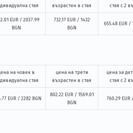
дивидуална стая
възрастен в стая
стая с 2 
2.01 EUR / 2037.99
732.17 EUR / 1432
655.48 EUR /
BGN
BGN
цена на човек в
цена на трети
цена за дете
дивидуална стая
възрастен в стая
стая с 2 
802.22 EUR / 1569.01
6.77 EUR / 2282 BGN
760.29 EUR 
BGN