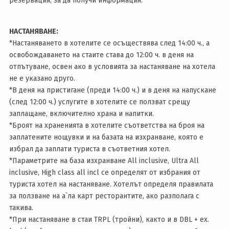
резервация, за да получи информация.
НАСТАНЯВАНЕ:
*Настаняването в хотелите се осъществява след 14:00 ч., а
освобождаването на стаите става до 12:00 ч. в деня на
отпътуване, освен ако в условията за настаняване на хотела
не е указано друго.
*В деня на пристигане (преди 14:00 ч.) и в деня на напускане
(след 12:00 ч.) услугите в хотелите се ползват срещу
заплащане, включително храна и напитки.
*Броят на храненията в хотелите съответства на броя на
заплатените нощувки и на базата на изхранване, която е
избрал да заплати туриста в съответния хотел.
*Параметрите на база изхранване Аll inclusive, Ultra Аll
inclusive, High class all incl се определят от избрания от
туриста хотел на настаняване. Хотелът определя правилата
за ползване на а`ла карт ресторантите, ако разполага с
такива.
*При настаняване в стаи TRPL (тройни), както и в DBL + ex.