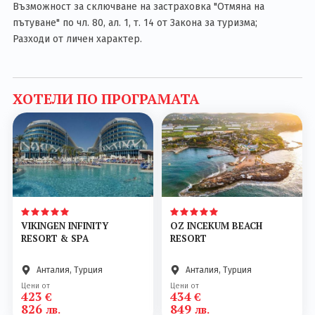
Възможност за сключване на застраховка "Отмяна на
пътуване" по чл. 80, ал. 1, т. 14 от Закона за туризма;
Разходи от личен характер.
ХОТЕЛИ ПО ПРОГРАМАТА
VIKINGEN INFINITY
OZ INCEKUM BEACH
RESORT & SPA
RESORT
Анталия, Турция
Анталия, Турция
Цени от
Цени от
423
434
€
€
826
849
лв.
лв.