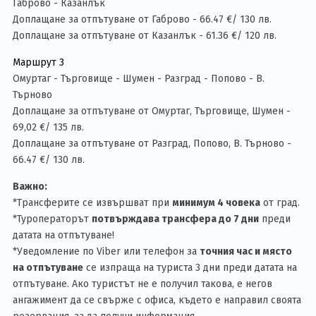
Габрово - Казанлък
Доплащане за отпътуване от Габрово - 66.47 €/ 130 лв.
Доплащане за отпътуване от Казанлък - 61.36 €/ 120 лв.
Маршрут 3
Омуртаг - Търговище - Шумен - Разград - Попово - В.
Търново
Доплащане за отпътуване от Омуртаг, Търговище, Шумен -
69,02 €/ 135 лв.
Доплащане за отпътуване от Разград, Попово, В. Търново -
66.47 €/ 130 лв.
Важно:
*Трансферите се извършват при
минимум 4 човека
от град.
*Туроператорът
потвърждава трансфера до 7 дни
преди
датата на отпътуване!
*Уведомление по Viber или телефон за
точния час и място
на отпътуване
се изпраща на туриста 3 дни преди датата на
отпътуване. Ако туристът не е получил такова, е негов
ангажимент да се свърже с офиса, където е направил своята