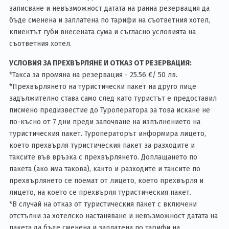
записване и невъзможност датата на ранна резервация да
бъде сменена и заплатена по тарифи на съответния хотел,
клиентът губи внесената сума и съгласно условията на
съответния хотел.
УСЛОВИЯ ЗА ПРЕХВЪРЛЯНЕ И ОТКАЗ ОТ РЕЗЕРВАЦИЯ:
*Такса за промяна на резервация - 25.56 €/ 50 лв.
*Прехвърлянето на туристически пакет на друго лице
задължително става само след като туристът е предоставил
писмено предизвестие до Туроператора за това искане не
по-късно от 7 дни преди започване на изпълнението на
туристическия пакет. Туроператорът информира лицето,
което прехвърля туристическия пакет за разходите и
таксите във връзка с прехвърлянето. Доплащането по
пакета (ако има такова), както и разходите и таксите по
прехвърлянето се поемат от лицето, което прехвърля и
лицето, на което се прехвърля туристическия пакет.
*В случай на отказ от туристическия пакет с включени
отстъпки за хотелско настаняване и невъзможност датата на
пакета да бъде сменена и заплатена по тарифи на