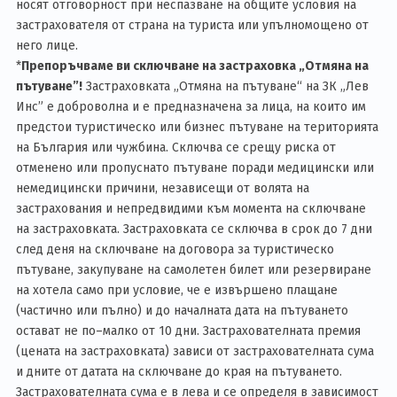
носят отговорност при неспазване на общите условия на
застрахователя от страна на туриста или упълномощено от
него лице.
*
Препоръчваме ви сключване на застраховка „Отмяна на
пътуване”!
Застраховката „Отмяна на пътуване“ на ЗК „Лев
Инс” е доброволна и е предназначена за лица, на които им
предстои туристическо или бизнес пътуване на територията
на България или чужбина. Сключва се срещу риска от
отменено или пропуснато пътуване поради медицински или
немедицински причини, независещи от волята на
застрахования и непредвидими към момента на сключване
на застраховката. Застраховката се сключва в срок до 7 дни
след деня на сключване на договора за туристическо
пътуване, закупуване на самолетен билет или резервиране
на хотела само при условие, че е извършено плащане
(частично или пълно) и до началната дата на пътуването
остават не по–малко от 10 дни. Застрахователната премия
(цената на застраховката) зависи от застрахователната сума
и дните от датата на сключване до края на пътуването.
Застрахователната сума е в лева и се определя в зависимост