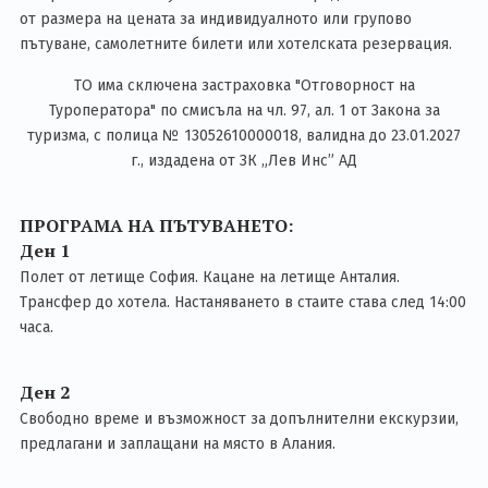
от размера на цената за индивидуалното или групово
пътуване, самолетните билети или хотелската резервация.
ТО има сключена застраховка "Отговорност на
Туроператора" по смисъла на чл. 97, ал. 1 от Закона за
туризма, с полица № 13052610000018, валидна до 23.01.2027
г., издадена от ЗК „Лев Инс” АД
ПРОГРАМА НА ПЪТУВАНЕТО:
Ден 1
Полет от летище София. Кацане на летище Анталия.
Трансфер до хотела. Настаняването в стаите става след 14:00
часа.
Ден 2
Свободно време и възможност за допълнителни екскурзии,
предлагани и заплащани на място в Алания.