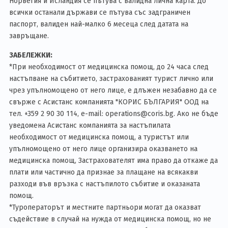
Норвегия и Исландия се пътува с валидна лична карта. До
всички останали държави се пътува със задграничен
паспорт, валиден най-малко 6 месеца след датата на
завръщане.
ЗАБЕЛЕЖКИ:
*При необходимост от медицинска помощ, до 24 часа след
настъпване на събитието, застрахованият турист лично или
чрез упълномощено от него лице, е длъжен незабавно да се
свърже с Асистанс компанията "КОРИС БЪЛГАРИЯ" ООД на
тел. +359 2 90 30 114, е-mail: operations@coris.bg. Ако не бъде
уведомена Асистанс компанията за настъпилата
необходимост от медицинска помощ, а туристът или
упълномощено от него лице организира оказването на
медицинска помощ, Застрахователят има право да откаже да
плати или частично да признае за плащане на всякакви
разходи във връзка с настъпилото събитие и оказаната
помощ.
*Туроператорът и местните партньори могат да оказват
съдействие в случай на нужда от медицинска помощ, но не