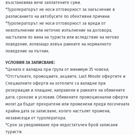
възстановява вече заплатените суми.
*Туроператорът не носи отговорност за закъснение в
разписанието на автобусите по обективни причини.
*Туроператорът не носи отговорност за вреди от
неизпълнение или неточно изпълнение на договора,
настъпили по вина на туриста или вследствие на негово
поведение, излизащо извън рамките на нормалното
поведение на пътник.
УСЛОВИЯ ЗА ЗАПИСВАНЕ:
*Цената е валидна при група от минимум 35 човека;
*Отстъпките, промоциите, акциите, Last Minute офертите и
Специалните оферти на хотелите са валидни при
резервация и плащане, направени в рамките на обявените
дати, срокове и условия. Обявените промоционални оферти
могат да бъдат прекратени или променени преди посочената
крайна дата за записване, когато настъпят промени,
независещи от туроператора.
*Срок за уведомяване при недостатъчен брой записани
туристи: