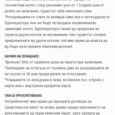
съответния хотел, след указания срок от 7 (седем) дни от
датата на записване, туристът губи внесената сума.
*Резервацията се счита за валидна само ако е потвърдена от
Туроператора. Ако не бъде потвърден първоначално
заявеният хотел, Туроператорът може да предложи на
туриста други хотели за настаняване. Ако туристът откаже
предложените му други хотели, той има право да изиска да
му бъде възстановен платения депозит.
НАЧИН НА ПЛАЩАНЕ:
*Депозит 30% от крайната цена на пакета при записване.
*Заплащане на остатъка от пълната сума по резервацията не
по-късно от 20 дни преди датата на отпътуване.
*Плащането се извършва в лева, по банков път, в брой, с
карта или с виртуална кредитна карта.
ТАКСА ПРЕКРАТЯВАНЕ:
Потребителят има право да прекрати договора за
туристически пакет по всяко време преди започването на
изпълнението на туристическия пакет, като заплати на