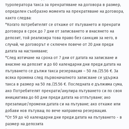
туроператора такса за прекратяване на договора в размер,
определен съобразно момента на прекратяване на договора,
както следва:
*Когато потребителят се откаже от пътуването и прекрати
договора в срок до 7 дни от записването и внасянето на
депозит, той реализира това право без санкция за него, в
случай, че договорът е сключен повече от 20 дни преди
датата на настаняване;
*След изтичане на срока от 7 дни от датата на записване и
внасяне на депозит и до 60 календарни дни преди датата на
пътуването се дължи такса резервация – 50 лв./25.56 €. За
всяка промяна след първоначалното записване се удържа
такса в размер на 50 лв./25.56 €. Последната е дължима сума,
ако Потребителят прекрати/анулира пътуването си по своя
инициатива до 60 дни преди датата на отпътуване; ако
презапише/промени датата си на пътуване; ако откаже или
добави нов пътуващ по вече направена резервация.
*От 59 до 40 календарни дни преди датата на пътуването - в
размер на депозита