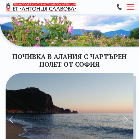
ПОЧИВКИ
ЕКСКУРЗИИ
АВТОБУСНИ И САМОЛЕТНИ БИЛЕТИ
ПОЧИВКА В АЛАНИЯ С ЧАРТЪРЕН
ПОЛЕТ ОТ СОФИЯ
ТРАНСПОРТНИ УСЛУГИ ЗА ГРУПИ
ЗА НАС
КОНТАКТИ