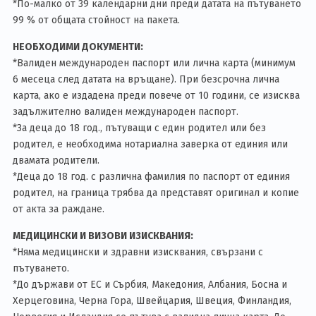
*По-малко от 39 календарни дни преди датата на пътуването
99 % от общата стойност на пакета.
НЕОБХОДИМИ ДОКУМЕНТИ:
*Валиден международен паспорт или лична карта (минимум
6 месеца след датата на връщане). При безсрочна лична
карта, ако е издадена преди повече от 10 години, се изисква
задължително валиден международен паспорт.
*За деца до 18 год., пътуващи с един родител или без
родител, е необходима нотариална заверка от единия или
двамата родители.
*Деца до 18 год. с различна фамилия по паспорт от единия
родител, на граница трябва да представят оригинал и копие
от акта за раждане.
МЕДИЦИНСКИ И ВИЗОВИ ИЗИСКВАНИЯ:
*Няма медицински и здравни изисквания, свързани с
пътуването.
*До държави от ЕС и Сърбия, Македония, Албания, Босна и
Херцеговина, Черна Гора, Швейцария, Швеция, Финландия,