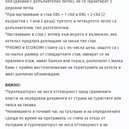
bed (двойни с допълнително легло), не се гарантират 3
редовни легла.
*При настаняване в стаи DBL + 1 chd и DBL + 2 chd (2
възрастни с 1 или 2 деца), третото и четвъртото легло са
допълнителни, тип разтегателни.
*Настаняване в стаи с изглед към морето е възможно, ако
хотелът предлага доплащане за такъв тип стая.
*PROMO и ECONOMY стаите са с по-ниска цена, защото са с
по-малък размер от стандартните стаи, намират се на
приземен етаж, нямат балкон или тераса, разполагат с малка
баня, с крайно местоположение на територията на хотела и
имат различно обзавеждане.
ВАЖНО:
*Туроператорът не носи отговорност пред граничните
власти за нередовни документи от страна на туристите или
липса на такива.
*Неявяването в точният час на тръгване и на определените
срещи по време на програмата, се счита за отказ от
пътуване и туроператорът не носи отговорност и не